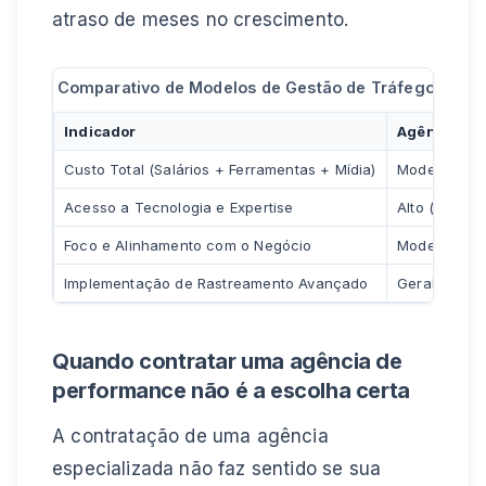
atraso de meses no crescimento.
Comparativo de Modelos de Gestão de Tráfego para 
Indicador
Agência de 
Custo Total (Salários + Ferramentas + Mídia)
Moderado a A
Acesso a Tecnologia e Expertise
Alto (Acesso
Foco e Alinhamento com o Negócio
Moderado (P
Implementação de Rastreamento Avançado
Geralmente é
Quando contratar uma agência de
performance não é a escolha certa
A contratação de uma agência
especializada não faz sentido se sua