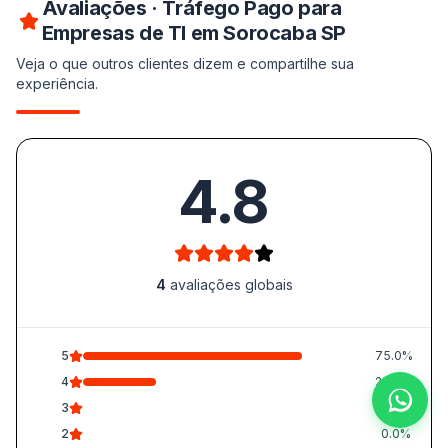
Avaliações · Tráfego Pago para
Empresas de TI em Sorocaba SP
Veja o que outros clientes dizem e compartilhe sua
experiência.
4.8
4
avaliações globais
5
75.0%
4
25.0%
3
0.0%
2
0.0%