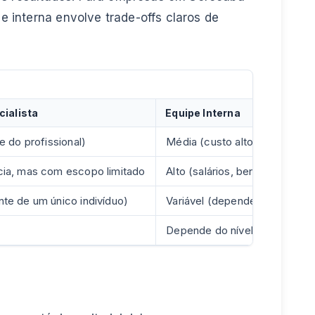
 interna envolve trade-offs claros de
cialista
Equipe Interna
e do profissional)
Média (custo alto para manter
ia, mas com escopo limitado
Alto (salários, benefícios, im
te de um único indivíduo)
Variável (depende da seniori
Depende do nível de investim