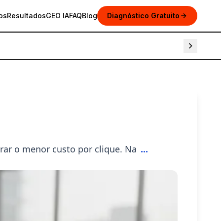
os
Resultados
GEO IA
FAQ
Blog
Diagnóstico Gratuito
ão e Resultados
ar o menor custo por clique. Na
...