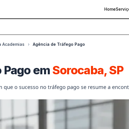
Home
Serviç
 Tráfego Pago
Serviços e Preços
Segmentos
Otimizaç
a Academias
›
Agência de Tráfego Pago
o Pago em
Sorocaba, SP
m que o sucesso no tráfego pago se resume a encontr